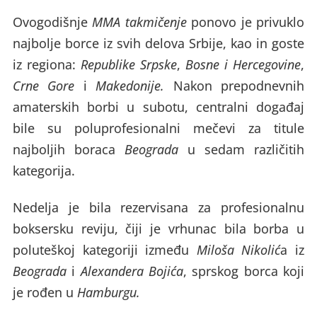
Ovogodišnje
MMA takmičenje
ponovo je privuklo
najbolje borce iz svih delova Srbije, kao in goste
iz regiona:
Republike Srpske
,
Bosne i Hercegovine
,
Crne Gore
i
Makedonije.
Nakon prepodnevnih
amaterskih borbi u subotu, centralni događaj
bile su poluprofesionalni mečevi za titule
najboljih boraca
Beograda
u sedam različitih
kategorija.
Nedelja je bila rezervisana za profesionalnu
boksersku reviju, čiji je vrhunac bila borba u
poluteškoj kategoriji između
Miloša Nikolić
a iz
Beograda
i
Alexandera Bojića
, sprskog borca koji
je rođen u
Ha
mburgu.