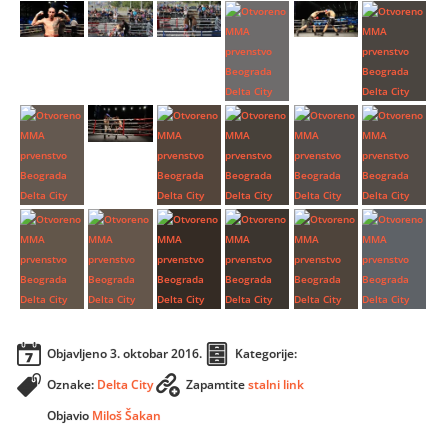
Objavljeno
3. oktobar 2016.
Kategorije:
Oznake:
Delta City
Zapamtite
stalni link
Objavio
Miloš Šakan