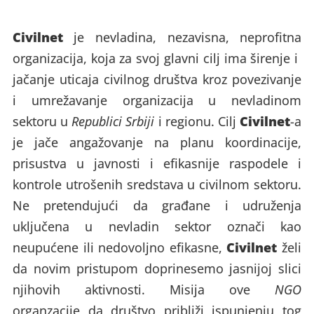
Civilnet
je nevladina, nezavisna, neprofitna
organizacija, koja za svoj glavni cilj ima širenje i
jačanje uticaja civilnog društva kroz povezivanje
i umrežavanje organizacija u nevladinom
Civilnet
sektoru u
Republici Srbiji
i regionu. Cilj
-a
je jače angažovanje na planu koordinacije,
prisustva u javnosti i efikasnije raspodele i
kontrole utrošenih sredstava u civilnom sektoru.
Ne pretendujući da građane i udruženja
uključena u nevladin sektor označi kao
Civilnet
neupućene ili nedovoljno efikasne,
želi
da novim pristupom doprinesemo jasnijoj slici
njihovih aktivnosti. Misija ove
NGO
organzacije da društvo približi ispunjenju tog