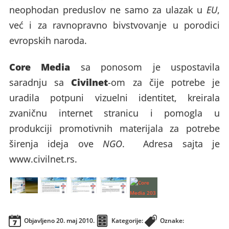
neophodan preduslov ne samo za ulazak u
EU
,
već i za ravnopravno bivstvovanje u porodici
evropskih naroda.
Core Media
sa ponosom je uspostavila
Civilnet
saradnju sa
-om za čije potrebe je
uradila potpuni vizuelni identitet, kreirala
zvaničnu internet stranicu i pomogla u
produkciji promotivnih materijala za potrebe
širenja ideja ove
NGO
. Adresa sajta je
www.civilnet.rs
.
Objavljeno
20. maj 2010.
Kategorije:
Oznake: