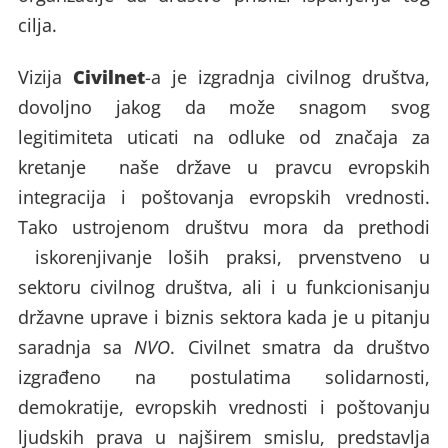
cilja.
Civilnet
Vizija
-a je izgradnja civilnog društva,
dovoljno jakog da može snagom svog
legitimiteta uticati na odluke od značaja za
kretanje naše države u pravcu evropskih
integracija i poštovanja evropskih vrednosti.
Tako ustrojenom društvu mora da prethodi
iskorenjivanje loših praksi, prvenstveno u
sektoru civilnog društva, ali i u funkcionisanju
državne uprave i biznis sektora kada je u pitanju
saradnja sa
NVO
. Civilnet smatra da društvo
izgrađeno na postulatima solidarnosti,
demokratije, evropskih vrednosti i poštovanju
ljudskih prava u najširem smislu, predstavlja