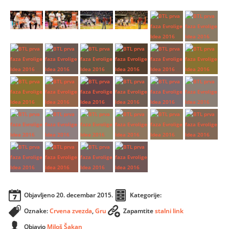
Objavljeno
20. decembar 2015.
Kategorije:
Oznake:
Crvena zvezda
,
Gru
Zapamtite
stalni link
Objavio
Miloš Šakan