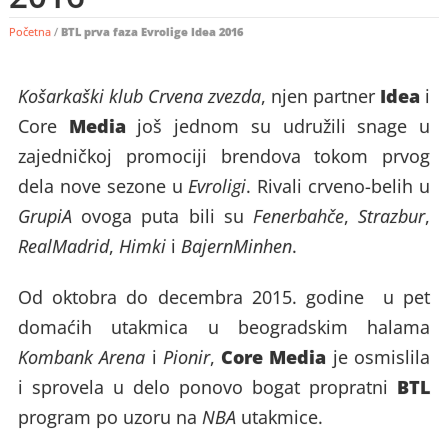
Početna
/
BTL prva faza Evrolige Idea 2016
Idea
Košarkaški klub Crvena zvezda
, njen partner
i
Media
Core
još jednom su udružili snage u
zajedničkoj promociji brendova tokom prvog
dela nove sezone u
Evroligi
. Rivali crveno-belih u
Grupi
A
ovoga puta bili su
Fenerbahče
,
Strazbur
,
Real
Madrid
,
Himki
i
Bajern
Minhen
.
Od oktobra do decembra 2015. godine u pet
domaćih utakmica u beogradskim halama
Core Media
Kombank Arena
i
Pionir
,
je osmislila
BTL
i sprovela u delo ponovo bogat propratni
program po uzoru na
NBA
utakmice.