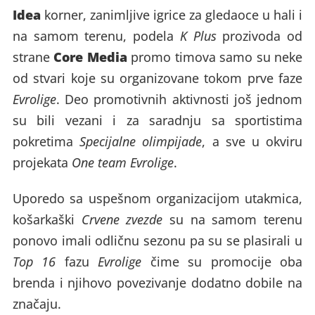
Idea
korner, zanimljive igrice za gledaoce u hali i
na samom terenu, podela
K Plus
prozivoda od
Core Media
strane
promo timova samo su neke
od stvari koje su organizovane tokom prve faze
Evrolige
. Deo promotivnih aktivnosti još jednom
su bili vezani i za saradnju sa sportistima
pokretima
Specijalne olimpijade
, a sve u okviru
projekata
One team Evrolige
.
Uporedo sa uspešnom organizacijom utakmica,
košarkaški
Crvene zvezde
su na samom terenu
ponovo imali odličnu sezonu pa su se plasirali u
Top 16
fazu
Evrolige
čime su promocije oba
brenda i njihovo povezivanje dodatno dobile na
značaju.